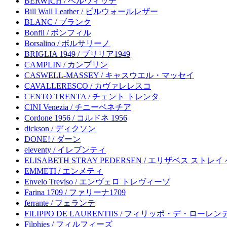
BERWICH / ベルウィッチ
Bill Wall Leather / ビルウォールレザー
BLANC / ブランク
Bonfil / ボンフィル
Borsalino / ボルサリーノ
BRIGLIA 1949 / ブリリア1949
CAMPLIN / カンプリン
CASWELL-MASSEY / キャスウエル・マッセイ
CAVALLERESCO / カヴァレレスコ
CENTO TRENTA / チェント トレンタ
CINI Venezia / チニーベネチア
Cordone 1956 / コルドネ 1956
dickson / ディクソン
DONE! / ダーン
eleventy / イレブンティ
ELISABETH STRAY PEDERSEN / エリザベス ストレ
EMMETI / エンメティ
Envelo Treviso / エンヴェロ トレヴィーゾ
Farina 1709 / ファリーナ1709
ferrante / フェランテ
FILIPPO DE LAURENTIIS / フィリッポ・デ・ローレ
Filphies / フィルフィーズ