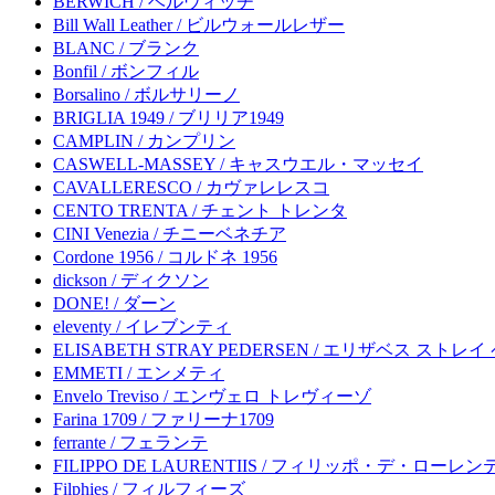
BERWICH / ベルウィッチ
Bill Wall Leather / ビルウォールレザー
BLANC / ブランク
Bonfil / ボンフィル
Borsalino / ボルサリーノ
BRIGLIA 1949 / ブリリア1949
CAMPLIN / カンプリン
CASWELL-MASSEY / キャスウエル・マッセイ
CAVALLERESCO / カヴァレレスコ
CENTO TRENTA / チェント トレンタ
CINI Venezia / チニーベネチア
Cordone 1956 / コルドネ 1956
dickson / ディクソン
DONE! / ダーン
eleventy / イレブンティ
ELISABETH STRAY PEDERSEN / エリザベス ストレ
EMMETI / エンメティ
Envelo Treviso / エンヴェロ トレヴィーゾ
Farina 1709 / ファリーナ1709
ferrante / フェランテ
FILIPPO DE LAURENTIIS / フィリッポ・デ・ローレ
Filphies / フィルフィーズ