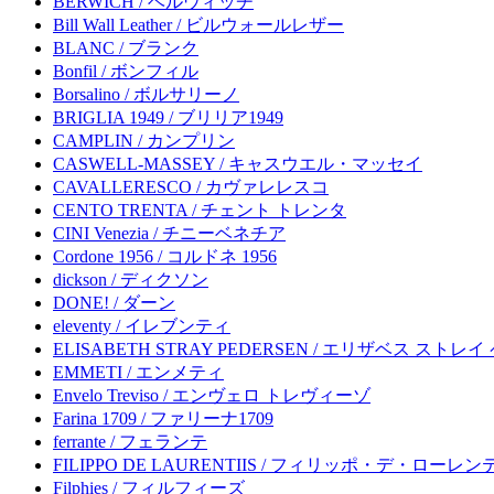
BERWICH / ベルウィッチ
Bill Wall Leather / ビルウォールレザー
BLANC / ブランク
Bonfil / ボンフィル
Borsalino / ボルサリーノ
BRIGLIA 1949 / ブリリア1949
CAMPLIN / カンプリン
CASWELL-MASSEY / キャスウエル・マッセイ
CAVALLERESCO / カヴァレレスコ
CENTO TRENTA / チェント トレンタ
CINI Venezia / チニーベネチア
Cordone 1956 / コルドネ 1956
dickson / ディクソン
DONE! / ダーン
eleventy / イレブンティ
ELISABETH STRAY PEDERSEN / エリザベス ストレ
EMMETI / エンメティ
Envelo Treviso / エンヴェロ トレヴィーゾ
Farina 1709 / ファリーナ1709
ferrante / フェランテ
FILIPPO DE LAURENTIIS / フィリッポ・デ・ローレ
Filphies / フィルフィーズ