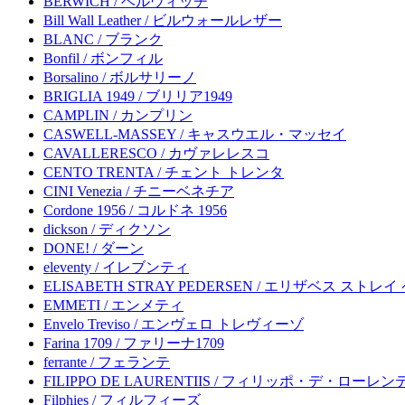
BERWICH / ベルウィッチ
Bill Wall Leather / ビルウォールレザー
BLANC / ブランク
Bonfil / ボンフィル
Borsalino / ボルサリーノ
BRIGLIA 1949 / ブリリア1949
CAMPLIN / カンプリン
CASWELL-MASSEY / キャスウエル・マッセイ
CAVALLERESCO / カヴァレレスコ
CENTO TRENTA / チェント トレンタ
CINI Venezia / チニーベネチア
Cordone 1956 / コルドネ 1956
dickson / ディクソン
DONE! / ダーン
eleventy / イレブンティ
ELISABETH STRAY PEDERSEN / エリザベス ストレ
EMMETI / エンメティ
Envelo Treviso / エンヴェロ トレヴィーゾ
Farina 1709 / ファリーナ1709
ferrante / フェランテ
FILIPPO DE LAURENTIIS / フィリッポ・デ・ローレ
Filphies / フィルフィーズ