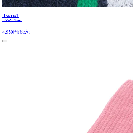
【ANT45】
LANAI Short
4,950
円(税込)