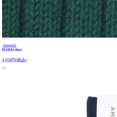
【ANT45】
PLUMAS Short
4,950
円(税込)