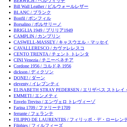
BERWICH / ベルウィッチ
Bill Wall Leather / ビルウォールレザー
BLANC / ブランク
Bonfil / ボンフィル
Borsalino / ボルサリーノ
BRIGLIA 1949 / ブリリア1949
CAMPLIN / カンプリン
CASWELL-MASSEY / キャスウエル・マッセイ
CAVALLERESCO / カヴァレレスコ
CENTO TRENTA / チェント トレンタ
CINI Venezia / チニーベネチア
Cordone 1956 / コルドネ 1956
dickson / ディクソン
DONE! / ダーン
eleventy / イレブンティ
ELISABETH STRAY PEDERSEN / エリザベス ストレ
EMMETI / エンメティ
Envelo Treviso / エンヴェロ トレヴィーゾ
Farina 1709 / ファリーナ1709
ferrante / フェランテ
FILIPPO DE LAURENTIIS / フィリッポ・デ・ローレ
Filphies / フィルフィーズ