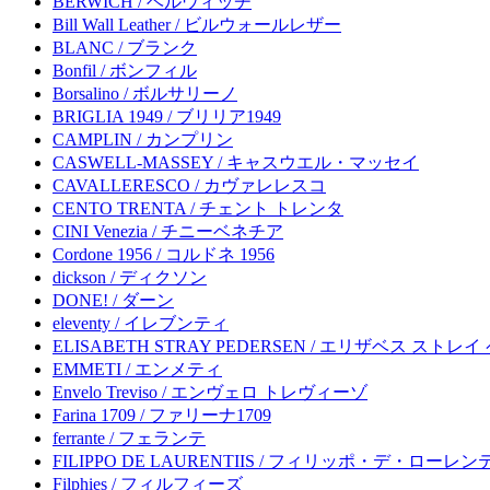
BERWICH / ベルウィッチ
Bill Wall Leather / ビルウォールレザー
BLANC / ブランク
Bonfil / ボンフィル
Borsalino / ボルサリーノ
BRIGLIA 1949 / ブリリア1949
CAMPLIN / カンプリン
CASWELL-MASSEY / キャスウエル・マッセイ
CAVALLERESCO / カヴァレレスコ
CENTO TRENTA / チェント トレンタ
CINI Venezia / チニーベネチア
Cordone 1956 / コルドネ 1956
dickson / ディクソン
DONE! / ダーン
eleventy / イレブンティ
ELISABETH STRAY PEDERSEN / エリザベス ストレ
EMMETI / エンメティ
Envelo Treviso / エンヴェロ トレヴィーゾ
Farina 1709 / ファリーナ1709
ferrante / フェランテ
FILIPPO DE LAURENTIIS / フィリッポ・デ・ローレ
Filphies / フィルフィーズ