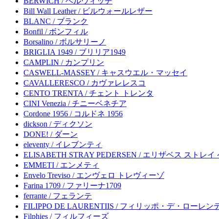
BERWICH / ベルウィッチ
Bill Wall Leather / ビルウォールレザー
BLANC / ブランク
Bonfil / ボンフィル
Borsalino / ボルサリーノ
BRIGLIA 1949 / ブリリア1949
CAMPLIN / カンプリン
CASWELL-MASSEY / キャスウエル・マッセイ
CAVALLERESCO / カヴァレレスコ
CENTO TRENTA / チェント トレンタ
CINI Venezia / チニーベネチア
Cordone 1956 / コルドネ 1956
dickson / ディクソン
DONE! / ダーン
eleventy / イレブンティ
ELISABETH STRAY PEDERSEN / エリザベス ストレ
EMMETI / エンメティ
Envelo Treviso / エンヴェロ トレヴィーゾ
Farina 1709 / ファリーナ1709
ferrante / フェランテ
FILIPPO DE LAURENTIIS / フィリッポ・デ・ローレ
Filphies / フィルフィーズ