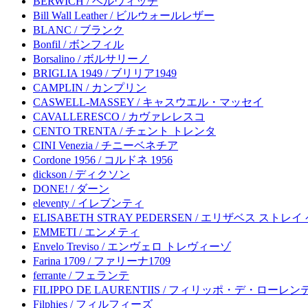
BERWICH / ベルウィッチ
Bill Wall Leather / ビルウォールレザー
BLANC / ブランク
Bonfil / ボンフィル
Borsalino / ボルサリーノ
BRIGLIA 1949 / ブリリア1949
CAMPLIN / カンプリン
CASWELL-MASSEY / キャスウエル・マッセイ
CAVALLERESCO / カヴァレレスコ
CENTO TRENTA / チェント トレンタ
CINI Venezia / チニーベネチア
Cordone 1956 / コルドネ 1956
dickson / ディクソン
DONE! / ダーン
eleventy / イレブンティ
ELISABETH STRAY PEDERSEN / エリザベス ストレ
EMMETI / エンメティ
Envelo Treviso / エンヴェロ トレヴィーゾ
Farina 1709 / ファリーナ1709
ferrante / フェランテ
FILIPPO DE LAURENTIIS / フィリッポ・デ・ローレ
Filphies / フィルフィーズ